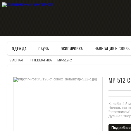
ОДЕЖДА
ОБУВЬ
ЭКИПИРОВКА
НАВИГАЦИЯ И СВЯЗЬ
»
»
»
ГЛАВНАЯ
ПНЕВМАТИКА
МР-512-С
>
>
МР-512-С
Калибр: 4,5 м
Начальная ск
"переломом" 
Дульная энер
Подробнее