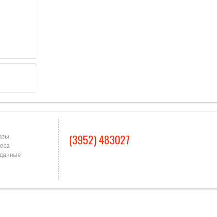
Я ЗАПИСЬ
КОНТАКТЫ
(3952) 483027
азы
еса
 данные