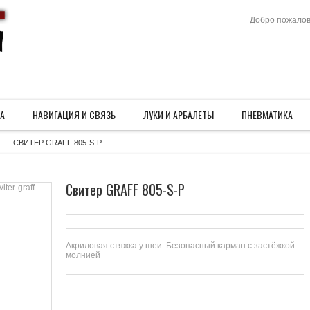
Добро пожалов
А
НАВИГАЦИЯ И СВЯЗЬ
ЛУКИ И АРБАЛЕТЫ
ПНЕВМАТИКА
»
»
»
»
СВИТЕР GRAFF 805-S-P
>
Свитер GRAFF 805-S-P
Акриловая стяжка у шеи. Безопасный карман с застёжкой-
молнией