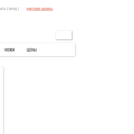
RU
ать (
вход
)
учетная запись
ГЛАВНАЯ
АКЦИИ
УСЛОВИЯ
КОНТАКТЫ
поиск
НОЖИ
ЦЕНЫ
»