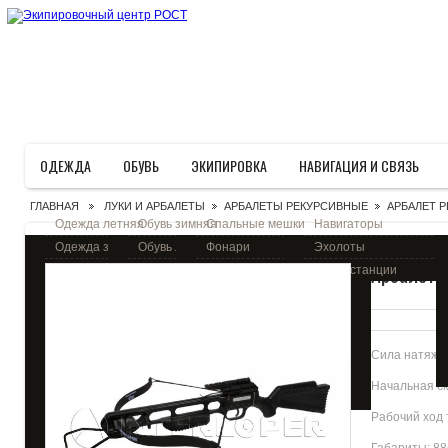
ОДЕЖДА
ОБУВЬ
ЭКИПИРОВКА
НАВИГАЦИЯ И СВЯЗЬ
ГЛАВНАЯ
ЛУКИ И АРБАЛЕТЫ
АРБАЛЕТЫ РЕКУРСИВНЫЕ
АРБАЛЕТ 
>
>
>
Одежда летняя
Обувь зимняя
Спальные мешки
Навигаторы
Одежда зимняя
Обувь летняя
Фонари
Эхолоты
Арбалет 
Одежда из флиса
Сапоги общего
Посуда и мебель
Радиостанции
назначения
Ветро-влагозащитная
Лодки и байдарки
одежда
Рыбацкие сапоги и
Спецсредства
комбинезоны
Спецодежда и
Тактическое и
маскировка
охотничье снаряжение
Сила натяжени
Жилеты
Оптика
Начальная ско
Термобелье
Сумки и рюкзаки
Варежки и перчатки
Рабочий ход 
Носки