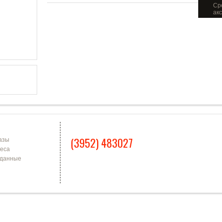
Ср
ак
Я ЗАПИСЬ
КОНТАКТЫ
(3952) 483027
азы
еса
 данные