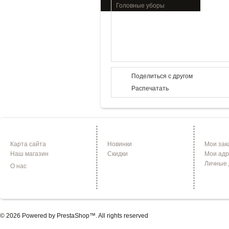
Головные уборы
Поделиться с другом
Распечатать
ИНФОРМАЦИЯ
СПЕЦПРЕДЛОЖЕНИЯ
УЧЕТНА
Карта сайта
Новинки
Мои зак
Наш магазин
Скидки
Мои адр
Личные
О нас
© 2026 Powered by
PrestaShop
™. All rights reserved