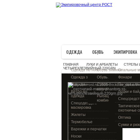
ОДЕЖДА
ОБУВЬ
ЭКИПИРОВКА
ГЛАВНАЯ
ЛУКИ И АРБАЛЕТЫ
СТРЕЛЫ 
>
>
ЧЕТЫРЕХЛЕЗВИЙНЫЙ 220GRN
Одежда летняя
Обувь зимняя
Спальные 
Одежда зимняя
Обувь летняя
Фонари
Одежда из флиса
Сапоги общего
Посуда и м
назначения
Ветро-влагозащитная
Лодки и бай
одежда
Рыбацкие сапоги и
Спецсредст
комбинезоны
Спецодежда и
Тактическое
маскировка
охотничье 
Жилеты
Оптика
Термобелье
Сумки и рюк
Варежки и перчатки
Носки