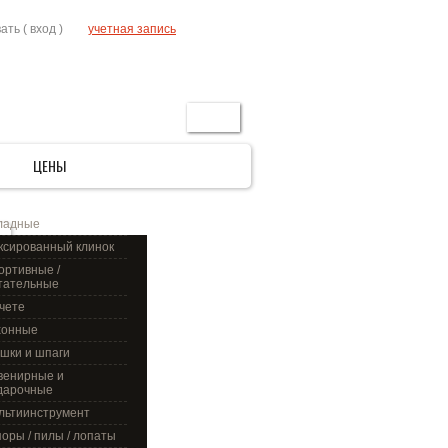
RU
ать (
вход
)
учетная запись
ГЛАВНАЯ
АКЦИИ
УСЛОВИЯ
КОНТАКТЫ
поиск
И
ЦЕНЫ
ладные
ксированный клинок
ортивные /
тательные
чете
хонные
шки и шпаги
венирные и
дарочные
льтиинструмент
поры / пилы / лопаты