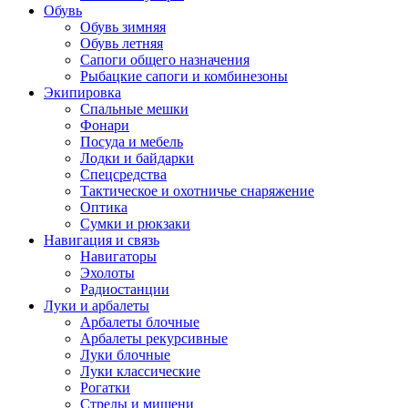
Обувь
Обувь зимняя
Обувь летняя
Сапоги общего назначения
Рыбацкие сапоги и комбинезоны
Экипировка
Спальные мешки
Фонари
Посуда и мебель
Лодки и байдарки
Спецсредства
Тактическое и охотничье снаряжение
Оптика
Сумки и рюкзаки
Навигация и связь
Навигаторы
Эхолоты
Радиостанции
Луки и арбалеты
Арбалеты блочные
Арбалеты рекурсивные
Луки блочные
Луки классические
Рогатки
Стрелы и мишени