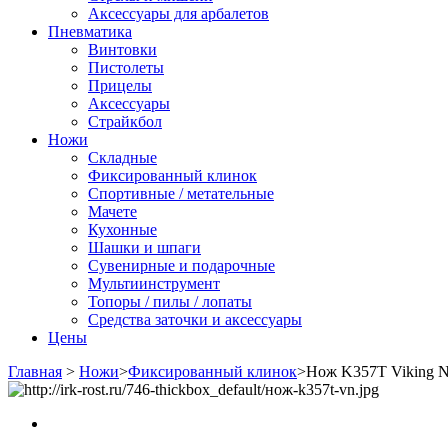
Аксессуары для арбалетов
Пневматика
Винтовки
Пистолеты
Прицелы
Аксессуары
Страйкбол
Ножи
Складные
Фиксированный клинок
Спортивные / метательные
Мачете
Кухонные
Шашки и шпаги
Сувенирные и подарочные
Мультиинструмент
Топоры / пилы / лопаты
Средства заточки и аксессуары
Цены
Главная
>
Ножи
>
Фиксированный клинок
>
Нож K357T Viking 