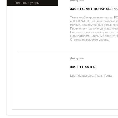
Доступен
Головные уборы
ЖИЛЕТ GRAFF ПОЛАР 442-Р (
Ткань комбинированная - полар 
400 + BRATEX. Внешние боковые к
молнии. Два внутренних больших 
Прочная центральная двухзамкова
Низ жилета имеет стяжку из эласт
с фиксатором. Стильный охотничий
Отделка на высоком уровне.
Доступен
ЖИЛЕТ HANTER
Цвет: бундесфер. Ткань: Грета.