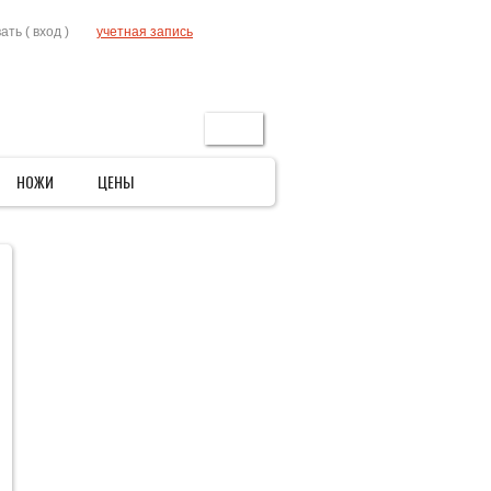
RU
ать (
вход
)
учетная запись
ГЛАВНАЯ
АКЦИИ
УСЛОВИЯ
КОНТАКТЫ
поиск
НОЖИ
ЦЕНЫ
»