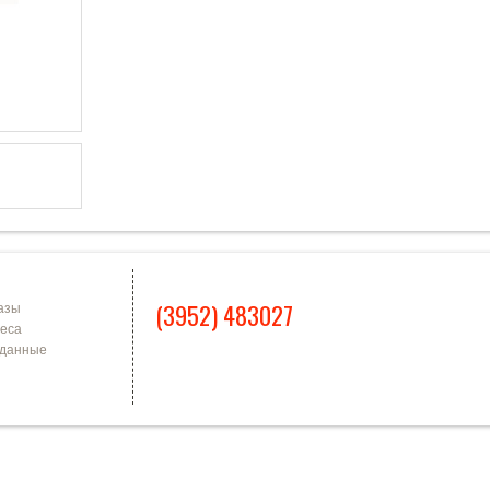
Я ЗАПИСЬ
КОНТАКТЫ
(3952) 483027
азы
еса
 данные